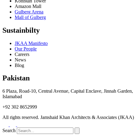
Kohistan Tower
Amazon Mall
Gulberg Arena
Mall of Gulberg
Sustainbilty
JKAA Manifesto
Our People
Careers
News
Blog
Pakistan
6 Plaza, Road-10, Central Avenue, Capital Enclave, Jinnah Garden,
Islamabad
+92 302 8652999
All rights reserved. Jamshaid Khan Architects & Associates (JKAA)
Search