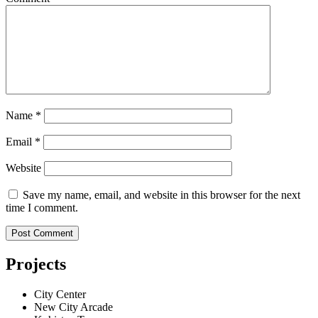
Name
*
Email
*
Website
Save my name, email, and website in this browser for the next
time I comment.
Projects
City Center
New City Arcade