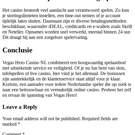
Het casino besteedt veel aandacht aan verantwoord spelen. Zo kun
je stortingslimieten instellen, een time-out nemen of je account
tijdelijk laten sluiten. Daarnaast zijn er diverse betalingsmethoden
beschikbaar, waaronder iDEAL, creditcards en e-wallets zoals Skrill
en Neteller. Opnames worden snel verwerkt, meestal binnen 24 uur.
Dit draagt bij aan een zorgeloze spelervaring.
Conclusie
Vegas Hero Casino NL combineert een hoogwaardig spelaanbod
met uitstekende service en veiligheid. Of je nu fan bent van slots,
tafelspellen of live casino, hier vind je het allemaal. De bonussen
zijn aantrekkelijk en de klantenservice staat altijd voor je klaar.
Kortom, een aanrader voor iedere Nederlandse speler die op zoek is
naar een betrouwbaar en vermakelijk online casino. Probeer het zelf
en ervaar de spanning van Vegas Hero!
Leave a Reply
Your email address will not be published.
Required fields are
marked
*
Comment
*