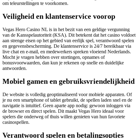
om teleurstellingen te voorkomen.
Veiligheid en klantenservice voorop
Vegas Hero Casino NL is in het bezit van een geldige vergunning
van de Kansspelautoriteit (KSA). Dit betekent dat het casino voldoet
aan strenge eisen op het gebied van eerlijk spel, verantwoord spelen
en gegevensbescherming. De klantenservice is 24/7 bereikbaar via
live chat en e-mail, en medewerkers spreken vloeiend Nederlands.
Mocht je vragen hebben over stortingen, opnames of
bonusvoorwaarden, dan kun je rekenen op snelle en duidelijke
antwoorden.
Mobiel gamen en gebruiksvriendelijkheid
De website is volledig geoptimaliseerd voor mobiele apparaten. Of
je nu een smartphone of tablet gebruikt, de spellen laden snel en de
navigatie is intuïtief. Geen aparte app nodig: gewoon inloggen via
de browser en direct spelen. Dit maakt Vegas Hero ideaal voor
spelers die onderweg of thuis willen genieten van hun favoriete
casinospellen.
Verantwoord spelen en betalingsopties