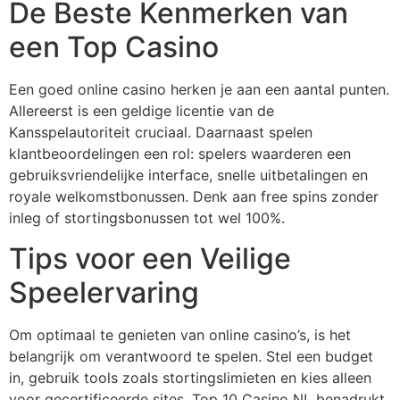
De Beste Kenmerken van
een Top Casino
Een goed online casino herken je aan een aantal punten.
Allereerst is een geldige licentie van de
Kansspelautoriteit cruciaal. Daarnaast spelen
klantbeoordelingen een rol: spelers waarderen een
gebruiksvriendelijke interface, snelle uitbetalingen en
royale welkomstbonussen. Denk aan free spins zonder
inleg of stortingsbonussen tot wel 100%.
Tips voor een Veilige
Speelervaring
Om optimaal te genieten van online casino’s, is het
belangrijk om verantwoord te spelen. Stel een budget
in, gebruik tools zoals stortingslimieten en kies alleen
voor gecertificeerde sites. Top 10 Casino NL benadrukt