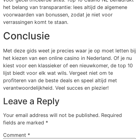
het belang van transparantie: lees altijd de algemene
voorwaarden van bonussen, zodat je niet voor
verrassingen komt te staan.
Conclusie
Met deze gids weet je precies waar je op moet letten bij
het kiezen van een online casino in Nederland. Of je nu
kiest voor een klassieker of een nieuwkomer, de top 10
lijst biedt voor elk wat wils. Vergeet niet om te
profiteren van de beste deals en speel altijd met
verantwoordelijkheid. Veel succes en plezier!
Leave a Reply
Your email address will not be published.
Required
fields are marked
*
Comment
*