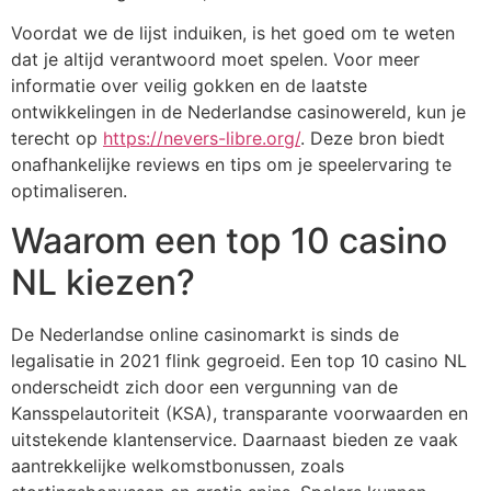
Voordat we de lijst induiken, is het goed om te weten
dat je altijd verantwoord moet spelen. Voor meer
informatie over veilig gokken en de laatste
ontwikkelingen in de Nederlandse casinowereld, kun je
terecht op
https://nevers-libre.org/
. Deze bron biedt
onafhankelijke reviews en tips om je speelervaring te
optimaliseren.
Waarom een top 10 casino
NL kiezen?
De Nederlandse online casinomarkt is sinds de
legalisatie in 2021 flink gegroeid. Een top 10 casino NL
onderscheidt zich door een vergunning van de
Kansspelautoriteit (KSA), transparante voorwaarden en
uitstekende klantenservice. Daarnaast bieden ze vaak
aantrekkelijke welkomstbonussen, zoals