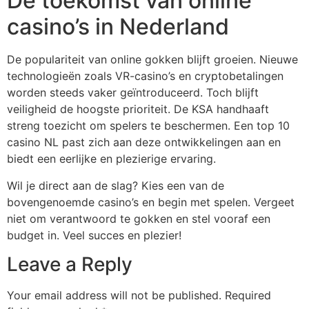
De toekomst van online
casino’s in Nederland
De populariteit van online gokken blijft groeien. Nieuwe
technologieën zoals VR-casino’s en cryptobetalingen
worden steeds vaker geïntroduceerd. Toch blijft
veiligheid de hoogste prioriteit. De KSA handhaaft
streng toezicht om spelers te beschermen. Een top 10
casino NL past zich aan deze ontwikkelingen aan en
biedt een eerlijke en plezierige ervaring.
Wil je direct aan de slag? Kies een van de
bovengenoemde casino’s en begin met spelen. Vergeet
niet om verantwoord te gokken en stel vooraf een
budget in. Veel succes en plezier!
Leave a Reply
Your email address will not be published.
Required