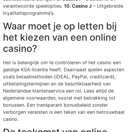
verantwoorde speelopties.
10. Casino J
– Uitgebreide
loyaliteitsprogramma’s.
Waar moet je op letten bij
het kiezen van een online
casino?
Het is belangrijk om te controleren of het casino een
geldige KSA-licentie heeft. Daarnaast spelen aspecten
zoals betaalmethoden (iDEAL, PayPal, creditcard),
uitbetalingstermijnen en de beschikbaarheid van
Nederlandse klantenservice een rol. Lees altijd de
algemene voorwaarden, vooral met betrekking tot
bonussen. Een transparant bonusbeleid zonder
verborgen vereisten is een teken van een betrouwbaar
casino.