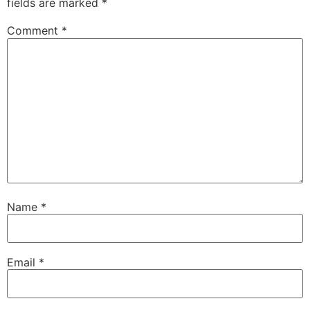
fields are marked
*
Comment
*
Name
*
Email
*