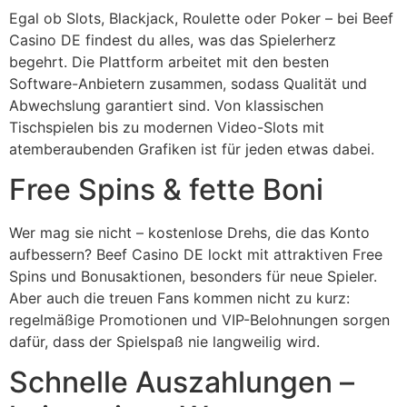
Egal ob Slots, Blackjack, Roulette oder Poker – bei Beef
Casino DE findest du alles, was das Spielerherz
begehrt. Die Plattform arbeitet mit den besten
Software-Anbietern zusammen, sodass Qualität und
Abwechslung garantiert sind. Von klassischen
Tischspielen bis zu modernen Video-Slots mit
atemberaubenden Grafiken ist für jeden etwas dabei.
Free Spins & fette Boni
Wer mag sie nicht – kostenlose Drehs, die das Konto
aufbessern? Beef Casino DE lockt mit attraktiven Free
Spins und Bonusaktionen, besonders für neue Spieler.
Aber auch die treuen Fans kommen nicht zu kurz:
regelmäßige Promotionen und VIP-Belohnungen sorgen
dafür, dass der Spielspaß nie langweilig wird.
Schnelle Auszahlungen –